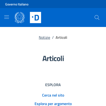
Vai al contenuto principale
Vai al footer
Governo Italiano
Notizie
/
Articoli
Articoli
ESPLORA
Cerca nel sito
Esplora per argomento