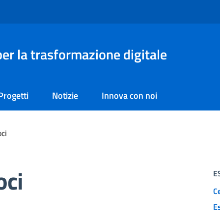
er la trasformazione digitale
Progetti
Notizie
Innova con noi
oci
oci
E
Ce
E