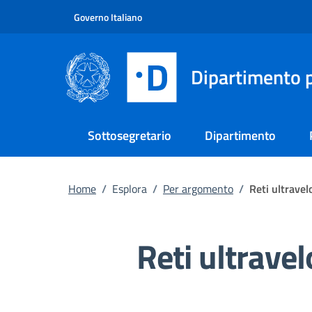
Vai al contenuto principale
Vai al footer
Governo Italiano
Dipartimento p
Sottosegretario
Dipartimento
Home
/
Esplora
/
Per argomento
/
Reti ultravel
Reti ultravel