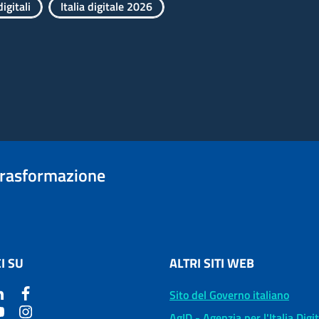
igitali
Italia digitale 2026
trasformazione
I SU
ALTRI SITI WEB
Sito del Governo italiano
AgID - Agenzia per l'Italia Digi