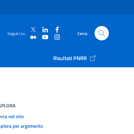
Seguici su
Cerca
Risultati PNRR
SPLORA
rca nel sito
splora per argomento