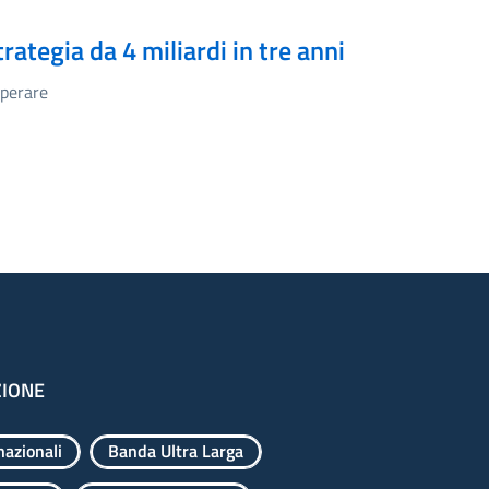
rategia da 4 miliardi in tre anni
uperare
ZIONE
nazionali
Banda Ultra Larga