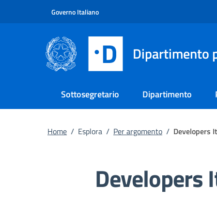
Vai al contenuto principale
Vai al footer
Governo Italiano
Dipartimento p
Sottosegretario
Dipartimento
Home
/
Esplora
/
Per argomento
/
Developers It
Developers I