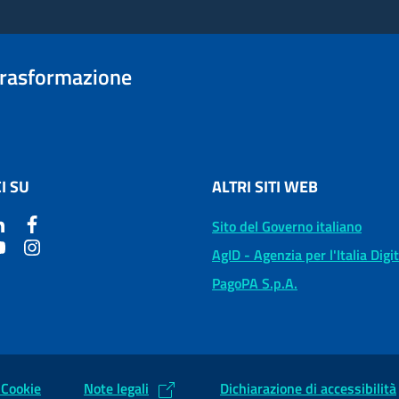
trasformazione
I SU
ALTRI SITI WEB
Sito del Governo italiano
AgID - Agenzia per l'Italia Digi
PagoPA S.p.A.
 Cookie
Note legali
Dichiarazione di accessibilità