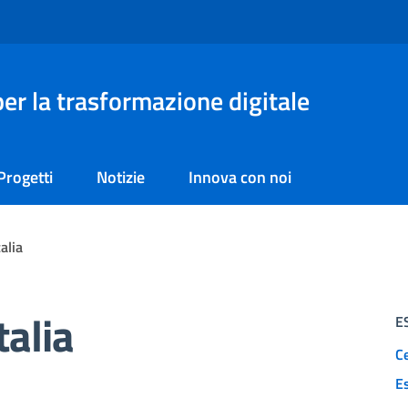
er la trasformazione digitale
Progetti
Notizie
Innova con noi
alia
talia
E
Ce
E