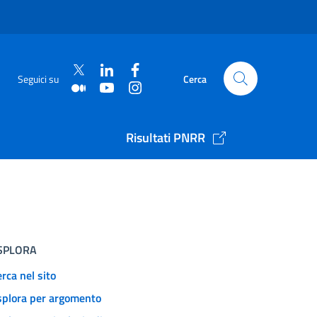
Seguici su
Cerca
Risultati PNRR
SPLORA
rca nel sito
splora per argomento