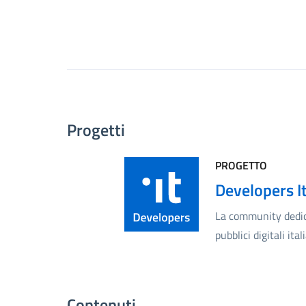
Progetti
PROGETTO
Developers It
La community dedica
pubblici digitali ital
Contenuti