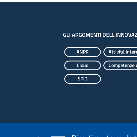
GLI ARGOMENTI DELL'INNOVA
ANPR
Attività inter
Cloud
Competenze d
SPID