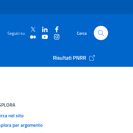
Seguici su
Cerca
Risultati PNRR
SPLORA
rca nel sito
splora per argomento