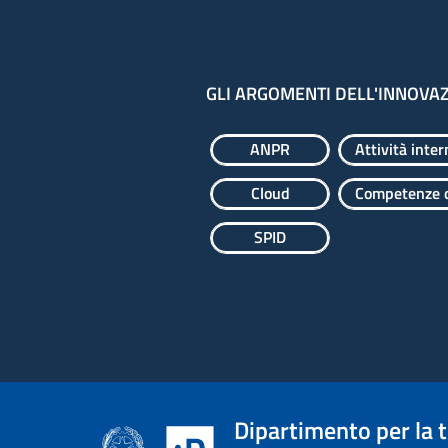
GLI ARGOMENTI DELL'INNOVA
ANPR
Attività inter
Cloud
Competenze d
SPID
Dipartimento per la 