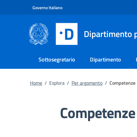
Vai al contenuto principale
Vai al footer
Governo Italiano
Dipartimento p
Sottosegretario
Dipartimento
Home
/
Esplora
/
Per argomento
/
Competenze d
Competenze d