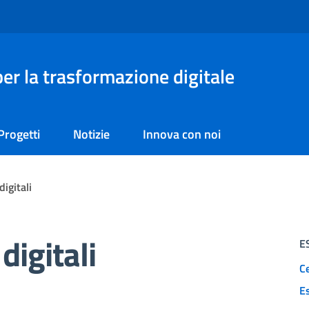
er la trasformazione digitale
Progetti
Notizie
Innova con noi
igitali
igitali
E
Ce
E