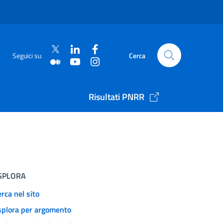
Seguici su
Cerca
Risultati PNRR
SPLORA
rca nel sito
splora per argomento