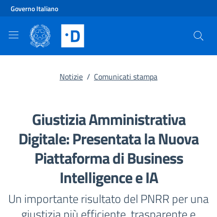
Vai al contenuto principale
Vai al footer
Governo Italiano
Notizie
/
Comunicati stampa
Giustizia Amministrativa
Digitale: Presentata la Nuova
Piattaforma di Business
Intelligence e IA
Un importante risultato del PNRR per una
giustizia più efficiente, trasparente e