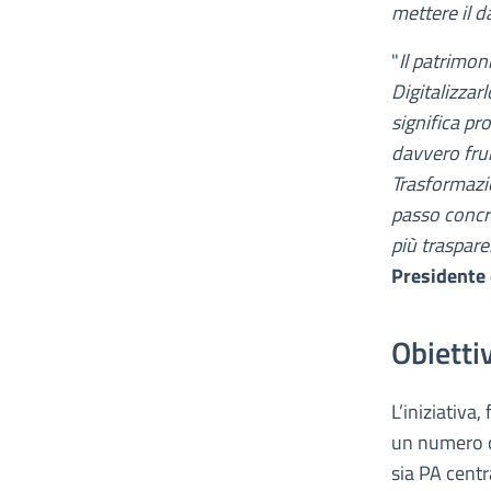
mettere il d
"
Il patrimo
Digitalizzarl
significa pro
davvero frui
Trasformazio
passo concr
più trasparen
Presidente 
Obiettiv
L’iniziativa,
un numero qu
sia PA centra