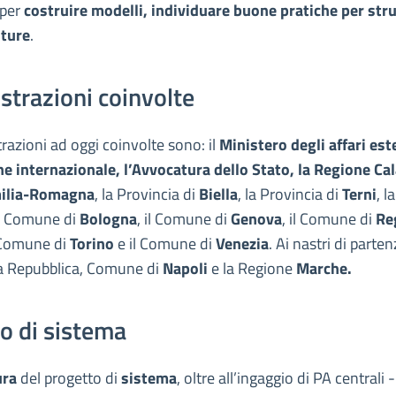
 per
costruire modelli, individuare buone pratiche per str
uture
.
trazioni coinvolte
azioni ad oggi coinvolte sono: il
Ministero degli affari este
e internazionale, l’Avvocatura dello Stato, la Regione Cal
ilia-Romagna
, la Provincia di
Biella
, la Provincia di
Terni
, l
il Comune di
Bologna
, il Comune di
Genova
, il Comune di
Re
l Comune di
Torino
e il Comune di
Venezia
. Ai nastri di parte
a Repubblica, Comune di
Napoli
e la Regione
Marche.
o di sistema
ura
del progetto di
sistema
, oltre all’ingaggio di PA centrali 