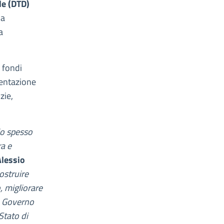
le (DTD)
na
a
i fondi
mentazione
zie,
io spesso
ra e
Alessio
ostruire
, migliorare
o Governo
Stato di