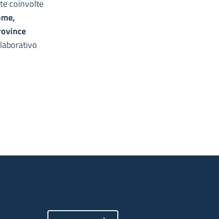
ate coinvolte
ome,
rovince
llaborativo