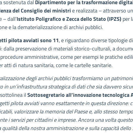
iva sostenuta dal
Dipartimento per la trasformazione digita
denza del Consiglio dei ministri
e realizzata – attraverso u
 – dall’
Istituto Poligrafico e Zecca dello Stato (IPZS)
per l
ione e la dematerializzazione di archivi pubblici.
etti pilota avviati sono 11
, e riguardano diverse tipologie d
 dalla preservazione di materiali storico-culturali, a docu
procedure amministrative, come per esempi le pratiche edili
 atti di natura sanitaria, come le cartelle sanitarie.
talizzazione degli archivi pubblici trasformiamo un patrimon
in un’infrastruttura strategica di dati che sia davvero sicu
 sottolinea il
Sottosegretario all’innovazione tecnologica 
ogetti pilota avviati vanno esattamente in questa direzione: c
icabili, valorizzare la memoria del Paese e, allo stesso tempo
te i servizi per cittadini e imprese. Ancora una volta quest
a qualità della nostra amministrazione e sulla capacità dello 