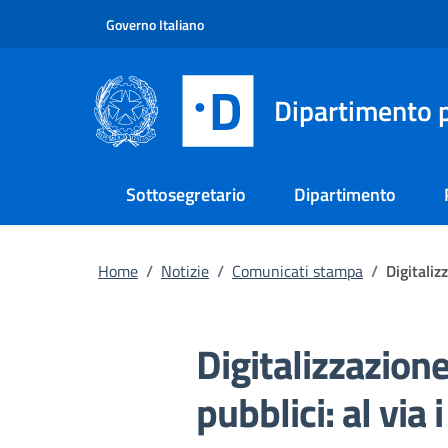
Vai al contenuto principale
Vai al footer
Governo Italiano
Dipartimento p
Sottosegretario
Dipartimento
Home
/
Notizie
/
Comunicati stampa
/
Digitaliz
Digitalizzazione
pubblici: al via 