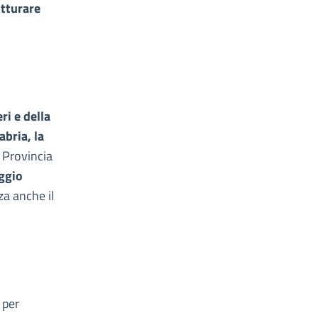
utturare
ri e della
abria, la
a Provincia
ggio
nza anche il
- per