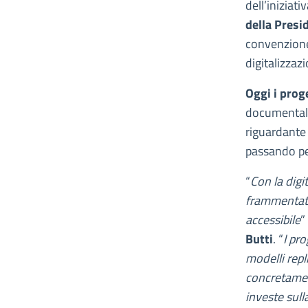
dell’iniziat
della Presi
convenzione
digitalizzaz
Oggi i prog
documentali:
riguardante 
passando per
“
Con la digi
frammentato 
accessibile
”
Butti
. “
I pr
modelli repl
concretamen
investe sull