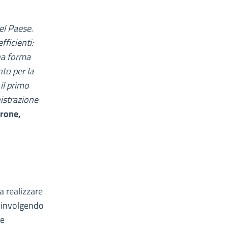
el Paese.
fficienti:
 una forma
nto per la
il primo
istrazione
rone,
 a realizzare
coinvolgendo
 e