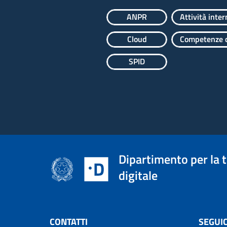
ANPR
Attività inter
Cloud
Competenze d
SPID
Dipartimento per la 
digitale
CONTATTI
SEGUIC