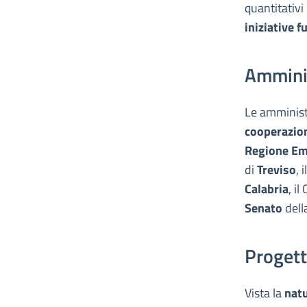
quantitativi
iniziative f
Amminis
Le amministr
cooperazion
Regione Em
di
Treviso
, 
Calabria
, i
Senato
dell
Progett
Vista la
nat