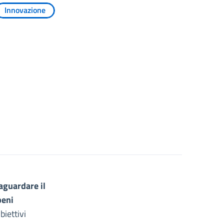
Innovazione
vaguardare il
beni
biettivi