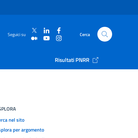
Seguici su
Cerca
Risultati PNRR
SPLORA
rca nel sito
splora per argomento