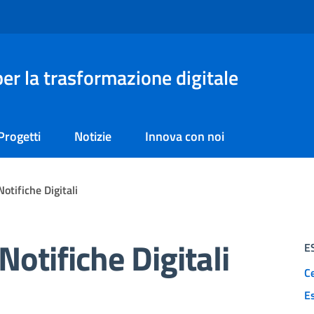
er la trasformazione digitale
Progetti
Notizie
Innova con noi
otifiche Digitali
otifiche Digitali
E
Ce
E