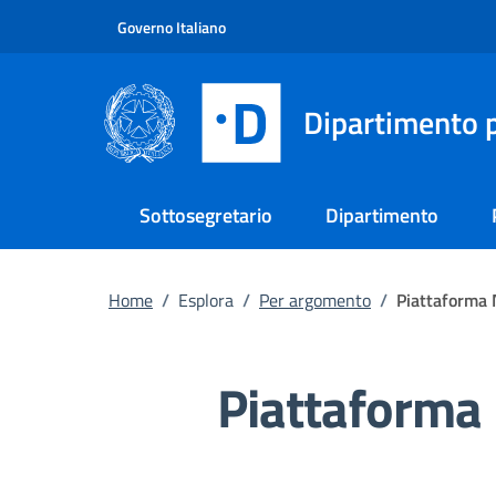
Vai al contenuto principale
Vai al footer
Governo Italiano
Dipartimento p
Sottosegretario
Dipartimento
Home
/
Esplora
/
Per argomento
/
Piattaforma N
Piattaforma N