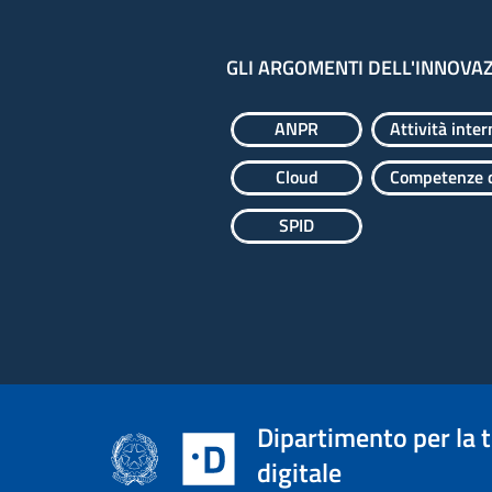
GLI ARGOMENTI DELL'INNOVA
ANPR
Attività inter
Cloud
Competenze d
SPID
Dipartimento per la 
digitale