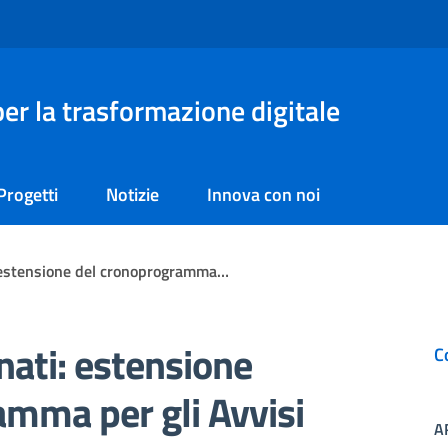
er la trasformazione digitale
Progetti
Notizie
Innova con noi
i: estensione del cronoprogramma…
onati: estensione
C
amma per gli Avvisi
A