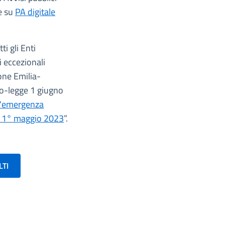
le su
PA digitale
ti gli Enti
i eccezionali
one Emilia-
eto-legge 1 giugno
 l'emergenza
dal 1° maggio 2023
”.
LTI