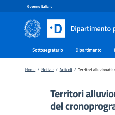
Vai al contenuto principale
Vai al footer
Governo Italiano
Dipartimento p
Sottosegretario
Dipartimento
Home
/
Notizie
/
Articoli
/
Territori alluvionat
Territori alluvi
del cronoprogr