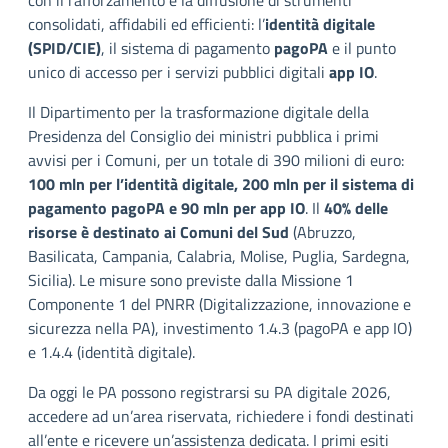
con il rafforzamento e la diffusione di strumenti
consolidati, affidabili ed efficienti: l’
identità digitale
(SPID/CIE)
, il sistema di pagamento
pagoPA
e il punto
unico di accesso per i servizi pubblici digitali
app IO
.
Il Dipartimento per la trasformazione digitale della
Presidenza del Consiglio dei ministri pubblica i primi
avvisi per i Comuni, per un totale di 390 milioni di euro:
100 mln per l’identità digitale, 200 mln per il sistema di
pagamento pagoPA e 90 mln per app IO
. Il
40% delle
risorse è destinato ai Comuni del Sud
(Abruzzo,
Basilicata, Campania, Calabria, Molise, Puglia, Sardegna,
Sicilia). Le misure sono previste dalla Missione 1
Componente 1 del PNRR (Digitalizzazione, innovazione e
sicurezza nella PA), investimento 1.4.3 (pagoPA e app IO)
e 1.4.4 (identità digitale).
Da oggi le PA possono registrarsi su PA digitale 2026,
accedere ad un’area riservata, richiedere i fondi destinati
all’ente e ricevere un’assistenza dedicata. I primi esiti