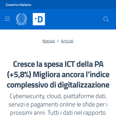
Vai al contenuto principale
Vai al footer
Governo Italiano
Notizie
/
Articoli
Cresce la spesa ICT della PA
(+5,8%) Migliora ancora l’indice
complessivo di digitalizzazione
Cybersecurity, cloud, piattaforme dati,
servizi e pagamenti online le sfide per i
prossimi anni. Tutti i dati nel rapporto