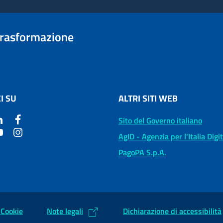
trasformazione
I SU
ALTRI SITI WEB
Sito del Governo italiano
AgID - Agenzia per l'Italia Digi
PagoPA S.p.A.
 Cookie
Note legali
Dichiarazione di accessibilità