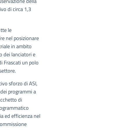
osservazione della
vo di circa 1,3
tte le
re nel posizionare
triale in ambito
o dei lanciatori e
i Frascati un polo
settore.
tivo sforzo di ASI,
o dei programmi a
acchetto di
 programmatico
ia ed efficienza nel
 Commissione