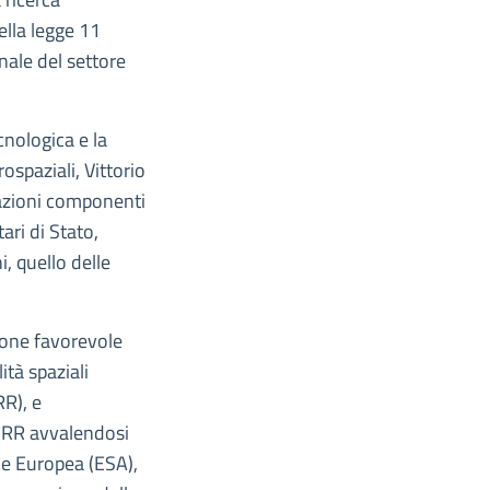
ella legge 11
nale del settore
cnologica e la
rospaziali, Vittorio
razioni componenti
ari di Stato,
, quello delle
ione favorevole
ità spaziali
RR), e
PNRR avvalendosi
le Europea (ESA),