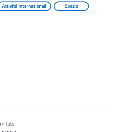
Attività internazionali
Spazio
omitato
a ricerca