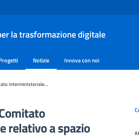
er la trasformazione digitale
Progetti
Notizie
Innova con noi
ato interministeriale…
 Comitato
C
e relativo a spazio
A