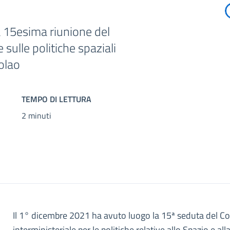
la 15esima riunione del
 sulle politiche spaziali
olao
TEMPO DI LETTURA
2 minuti
Il 1° dicembre 2021 ha avuto luogo la 15ª seduta del C
interministeriale per le politiche relative allo Spazio e all