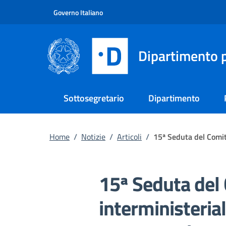
Vai al contenuto principale
Vai al footer
Governo Italiano
Dipartimento p
Sottosegretario
Dipartimento
Home
/
Notizie
/
Articoli
/
15ª Seduta del Comit
15ª Seduta del
interministerial