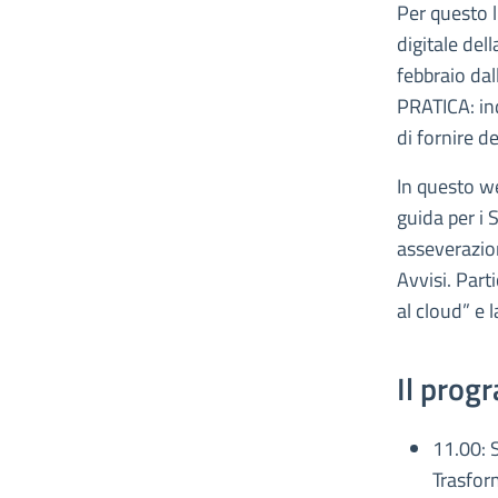
Per questo l
digitale del
febbraio da
PRATICA: indi
di fornire de
In questo we
guida per i 
asseverazion
Avvisi. Part
al cloud” e l
Il pro
11.00: 
Trasfor