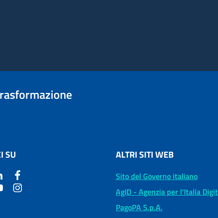
trasformazione
I SU
ALTRI SITI WEB
Sito del Governo italiano
AgID - Agenzia per l'Italia Digi
PagoPA S.p.A.