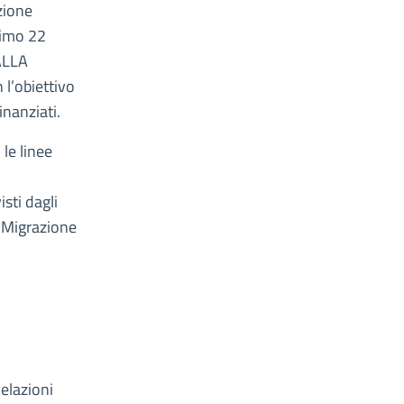
zione
ssimo 22
 ALLA
 l’obiettivo
inanziati.
 le linee
sti dagli
 “Migrazione
elazioni