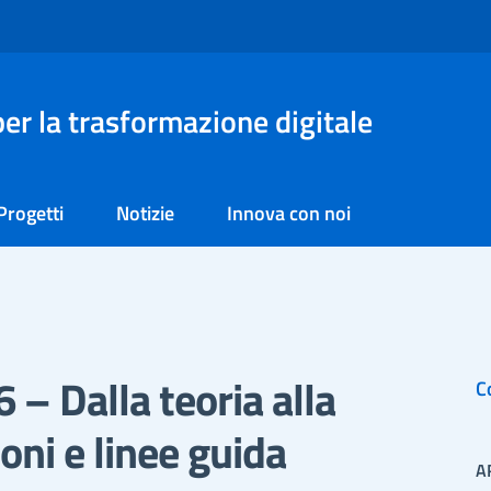
er la trasformazione digitale
Progetti
Notizie
Innova con noi
 – Dalla teoria alla
C
ioni e linee guida
A