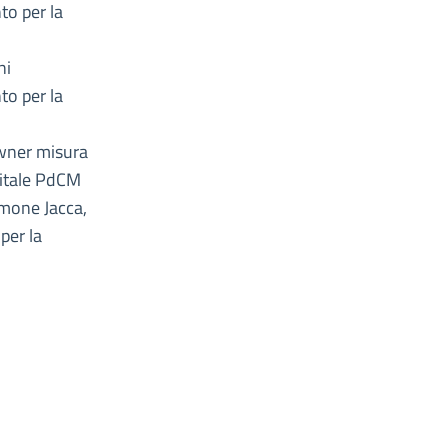
to per la
ni
to per la
Owner misura
gitale PdCM
Simone Jacca,
per la