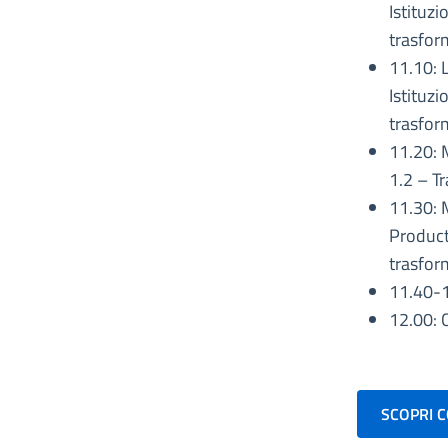
Istituz
trasfor
11.10: 
Istituz
trasfor
11.20: 
1.2 – T
11.30: M
Product
trasfor
11.40-
12.00: 
SCOPRI 