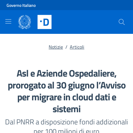
Vai al contenuto principale
Vai al footer
Governo Italiano
Notizie
/
Articoli
Asl e Aziende Ospedaliere,
prorogato al 30 giugno l’Avviso
per migrare in cloud dati e
sistemi
Dal PNRR a disposizione fondi addizionali
per 100 milioni di euro