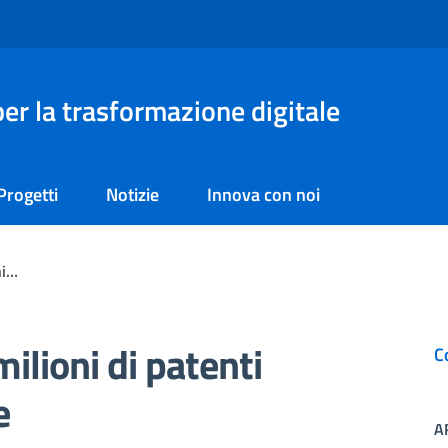
er la trasformazione digitale
Progetti
Notizie
Innova con noi
ni…
milioni di patenti
C
e
A