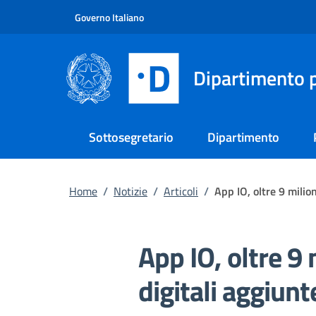
Vai al contenuto principale
Vai al footer
Governo Italiano
Dipartimento p
Sottosegretario
Dipartimento
Home
/
Notizie
/
Articoli
/
App IO, oltre 9 milio
App IO, oltre 9 
digitali aggiunt