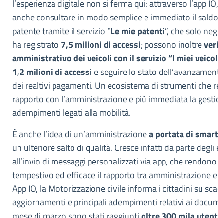
l’esperienza digitale non si ferma qui: attraverso l’app IO
anche consultare in modo semplice e immediato il saldo 
patente tramite il servizio “
Le mie patenti
”, che solo neg
ha registrato
7,5 milioni di accessi
; possono inoltre
ver
amministrativo dei veicoli con il servizio “I miei veicol
1,2 milioni di accessi
e seguire lo stato dell’avanzament
dei realtivi pagamenti. Un ecosistema di strumenti che re
rapporto con l’amministrazione e più immediata la gestio
adempimenti legati alla mobilità.
È anche l’idea di un’amministrazione
a portata di smar
un ulteriore salto di qualità. Cresce infatti da parte degli e
all’invio di messaggi personalizzati via app, che rendono 
tempestivo ed efficace il rapporto tra amministrazione e
App IO, la Motorizzazione civile informa i cittadini su sc
aggiornamenti e principali adempimenti relativi ai docum
mese di marzo sono stati raggiunti
oltre 300 mila utent