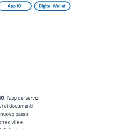
App IO
Digital Wallet
 IO
, l’app dei servizi
ovi di documenti
un nuovo passo
one civile e