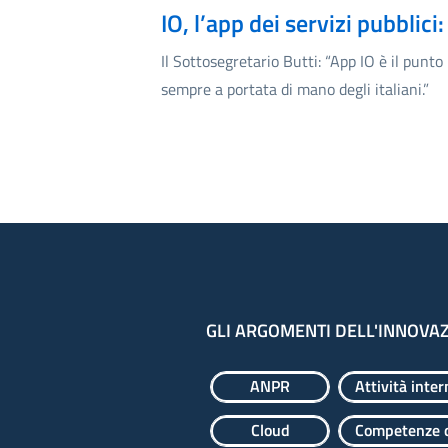
IO, l’app dei servizi pubblic
Il Sottosegretario Butti: “App IO è il punto
sempre a portata di mano degli italiani.”
GLI ARGOMENTI DELL'INNOVA
ANPR
Attività inter
Cloud
Competenze d