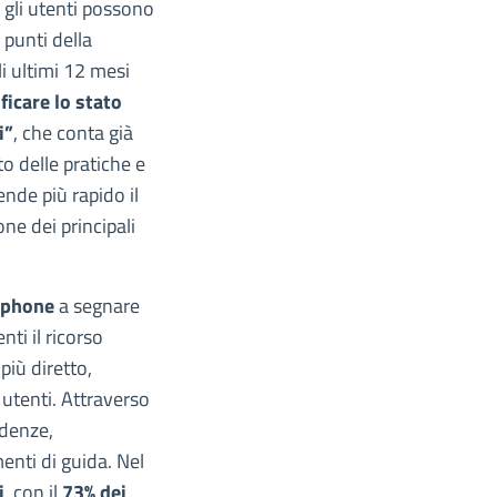
, gli utenti possono
punti della
li ultimi 12 mesi
ificare lo stato
i”
, che conta già
o delle pratiche e
nde più rapido il
ne dei principali
tphone
a segnare
nti il ricorso
più diretto,
 utenti. Attraverso
adenze,
enti di guida. Nel
i
, con il
73% dei