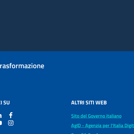
trasformazione
I SU
ALTRI SITI WEB
Sito del Governo italiano
AgID - Agenzia per l'Italia Digi