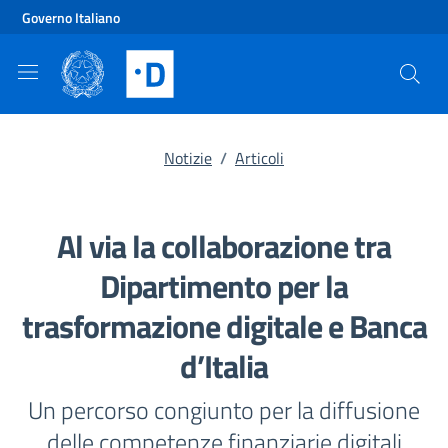
Vai al contenuto principale
Vai al footer
Governo Italiano
Notizie
/
Articoli
Al via la collaborazione tra
Dipartimento per la
trasformazione digitale e Banca
d’Italia
Un percorso congiunto per la diffusione
delle competenze finanziarie digitali