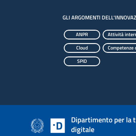
GLI ARGOMENTI DELL'INNOVA
ANPR
Attività inter
Cloud
Competenze d
SPID
Dipartimento per la 
digitale