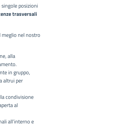
 singole posizioni
enze trasversali
l meglio nel nostro
ne, alla
iamento.
nte in gruppo,
 altrui per
lla condivisione
aperta al
ali all’interno e