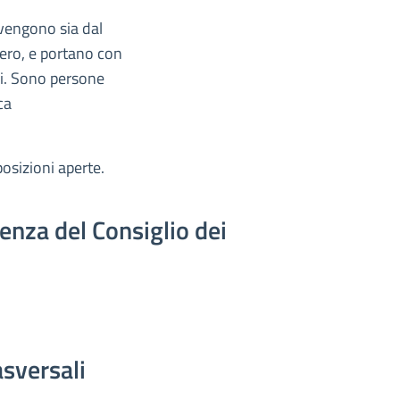
ovengono sia dal
stero, e portano con
ori. Sono persone
ca
posizioni aperte.
enza del Consiglio dei
sversali