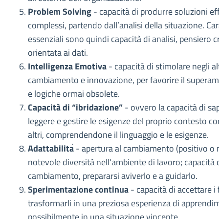
Problem Solving
- capacità di produrre soluzioni ef
complessi, partendo dall’analisi della situazione. Car
essenziali sono quindi capacità di analisi, pensiero 
orientata ai dati.
Intelligenza Emotiva
- capacità di stimolare negli alt
cambiamento e innovazione, per favorire il supera
e logiche ormai obsolete.
Capacità di “ibridazione”
- ovvero la capacità di s
leggere e gestire le esigenze del proprio contesto con
altri, comprendendone il linguaggio e le esigenze.
Adattabilita
̀ - apertura al cambiamento (positivo o
notevole diversità nell'ambiente di lavoro; capacità d
cambiamento, prepararsi aviverlo e a guidarlo.
Sperimentazione continua
- capacità di accettare i 
trasformarli in una preziosa esperienza di apprendi
possibilmente in una situazione vincente.